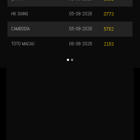
HK SIANG
05-08-2026
0773
CAMBODIA
05-08-2026
5762
TOTO MACAU
06-08-2026
2153