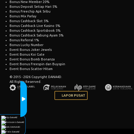
Bonus New Member 20%
Bonus Deposit Setiap Hari 5%
Bonus Freechip Apk 5ribu
Bonus Mix Parlay
Bonus Cashback Slot 5%
Bonus Cashback Live Kasino 5%
Bonus Cashback Sportsbook 5%
Bonus Cashback Sabung Ayam 5%
Bonus Referral 1%
Bonus Lucky Number
Event Bonus Joker Jewels
Event Bonus Koi Gate
Event Bonus Bomb Bonanza
Event Bonus Freespin dan Buyspin
Event Bonus Scatter Hitam
© 2015 - 2026 Copyright DANA4D.
All Rights Reserved.
LAPOR PUSAT