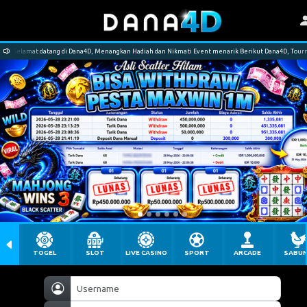
Selamat datang di Dana4D, Menangkan Hadiah dan Nikmati Event menarik Berikut Dana4D, Tourn
TOGEL
SLOT
LIVE CASINO
SPORT
ARCADE
SABU