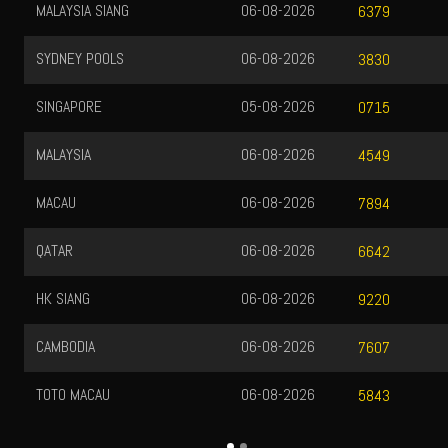
MALAYSIA SIANG
06-08-2026
6379
SYDNEY POOLS
06-08-2026
3830
SINGAPORE
05-08-2026
0715
MALAYSIA
06-08-2026
4549
MACAU
06-08-2026
7894
QATAR
06-08-2026
6642
HK SIANG
06-08-2026
9220
CAMBODIA
06-08-2026
7607
TOTO MACAU
06-08-2026
5843