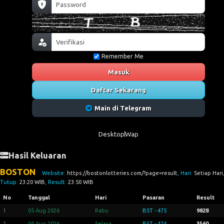
Remember Me
Masuk
Daftar Sekarang
Main di Telegram
Desktop
Wap
Hasil Keluaran
BOSTON
Website:
https://bostonlotteries.com/?page=result
, Hari:
Setiap Hari
Tutup:
23:20 WIB
, Result:
23:50 WIB
No
Tanggal
Hari
Pasaran
Result
1
05 Aug 2026
Rabu
BST - 475
9828
2
04 Aug 2026
Selasa
BST - 474
3560