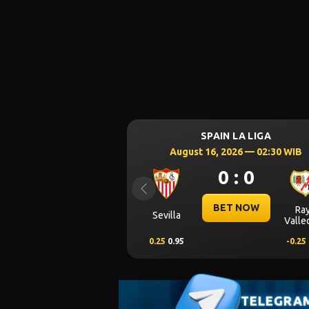
UEFA CHAMPIONS LEAGUE QUALIF
August 12, 2026 — 01:30 WIB
0 : 0
Previous
BET NOW
SK Sturm
Fener
Graz
-0.5
0.95
0.5
0
TELEGRA