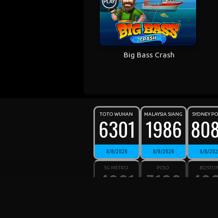
Big Bass Crash
TOTO WUHAN
MALAYSIA SIANG
SYDNEY P
6301
1986
80
8/8/2026
8/8/2026
8/8/20
SG METRO
PCSO
BOSTO
4821
7102
49
8/8/2026
8/8/2026
7/8/20