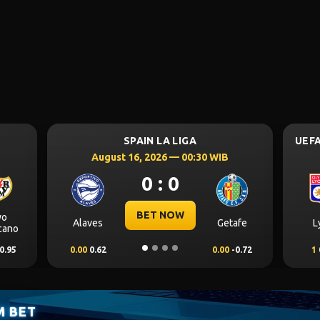
IERS
UEFA CHAMPIONS LEAGUE QUALIFIERS
UEF
August 12, 2026 — 01:15 WIB
0 : 0
BET NOW
Slovan
bahce
Mjallby
Bodo
Bratislava
.87
0.5
0.83
-0.5
0.99
0.7
M BET