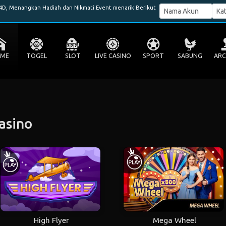
4D, Menangkan Hadiah dan Nikmati Event menarik Berikut Dana4D, Tournament PRAG
ME
TOGEL
SLOT
LIVE CASINO
SPORT
SABUNG
ARC
asino
High Flyer
Mega Wheel