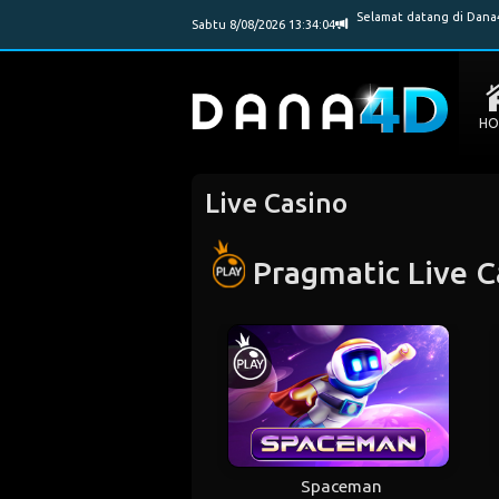
Selamat datang di Dana
Sabtu 8/08/2026 13:34:05
HO
Live Casino
Pragmatic Live C
Spaceman