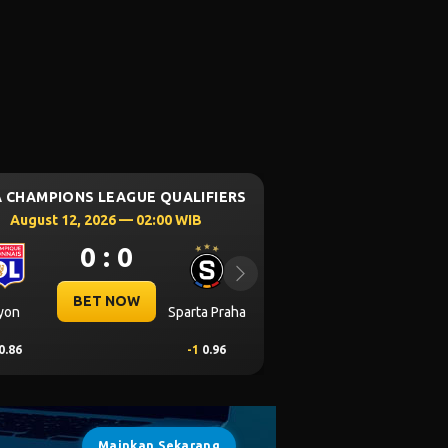
A CHAMPIONS LEAGUE QUALIFIERS
August 11, 2026 — 22:59 WIB
0 : 0
Next
BET NOW
Union Saint-
 Glimt
Gilloise
5
0.88
-0.75
0.94
Mainkan Sekarang